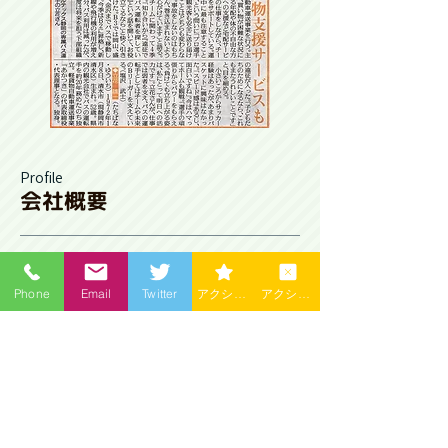
Profile
会社概要
会社名
株式会社あかつき
Phone
Email
Twitter
アクションを編集
アクションを編集 2
軽貨物自動車運送事業・空撮写真撮影・
事業内容
空撮動画撮影・素材販売
代表者名
立花 雄一
090-1624-0932
連絡先