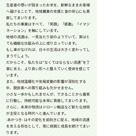
生産者の想いが詰まったお米を、新鮮なままお客様
へ届けることで、地域農業の支援と食の安心にも貢
献してまいります。
私たちの事業はすべて、「笑顔」「感動」「イマジ
ネーション」を軸にしています。
地域の流通は、一見当たり前のようでいて、実はと
ても繊細な仕組みの上に成り立っています。
もし車がなければ、日々の生活は大きく変わってし
まうでしょう。
だからこそ、私たちは“なくてはならない流通”を丁
寧に支え、より良い形へと整えていく使命を感じて
います。
また、地球温暖化や気候変動の影響が深刻化する
中、脱炭素への取り組みも欠かせません。
小さな一歩かもしれませんが、できることから着実
に行動し、持続可能な未来に貢献してまいります。
さらに、未来の物流はドローン輸送など新たな技術
が主役となる時代へと進んでいます。
-あかつき- はその変化を前向きに捉え、地域の流通
を支える存在として、常に挑戦と成長を続けてまい
ります。